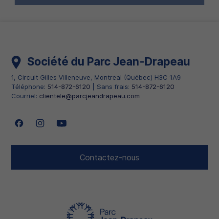
Société du Parc Jean-Drapeau
1, Circuit Gilles Villeneuve
,
Montreal
(
Québec
)
H3C 1A9
Téléphone:
514-872-6120
| Sans frais:
514-872-6120
Courriel:
clientele@parcjeandrapeau.com
Suivez nous sur Facebook
Suivez nous sur Instagram
Suivez nous sur Youtube
Contactez-nous