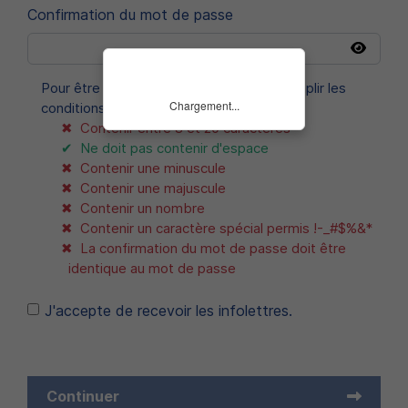
Confirmation du mot de passe
Pour être valide, le mot de passe doit remplir les
Chargement...
conditions suivantes :
Contenir entre 8 et 20 caractères
Ne doit pas contenir d'espace
Contenir une minuscule
Contenir une majuscule
Contenir un nombre
Contenir un caractère spécial permis !-_#$%&*
La confirmation du mot de passe doit être
identique au mot de passe
J'accepte de recevoir les infolettres.
Continuer